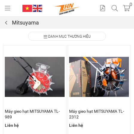
0
Mitsuyama
Cat
DANH MỤC THƯƠNG HIỆU
alo
gue
Máy gieo hạt MITSUYAMA TL-
Máy gieo hạt MITSUYAMA TL-
989
2312
Liên hệ
Liên hệ