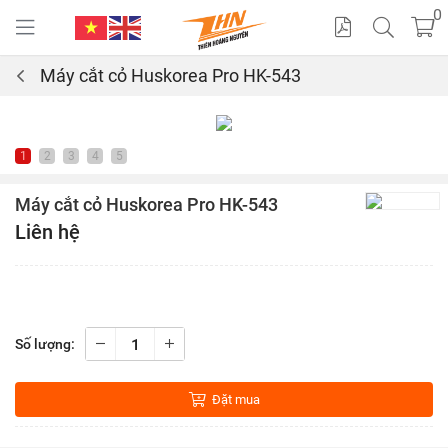
0
Máy cắt cỏ Huskorea Pro HK-543
Cat
alo
1
2
3
4
5
gue
Máy cắt cỏ Huskorea Pro HK-543
Liên hệ
Số lượng:
Đặt mua