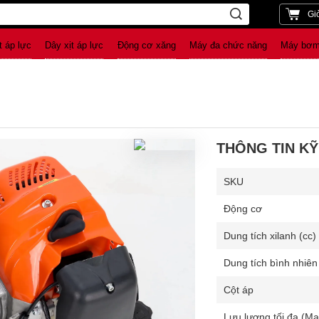
Gi
t áp lực
Dây xịt áp lực
Động cơ xăng
Máy đa chức năng
Máy bơm
THÔNG TIN KỸ
SKU
Động cơ
Dung tích xilanh (cc)
Dung tích bình nhiên 
Cột áp
Lưu lượng tối đa (Ma