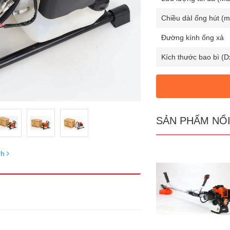
Chiều dàI ống hút (m
Đường kính ống xả
Kích thước bao bì (
SẢN PHẨM NỔI
nh