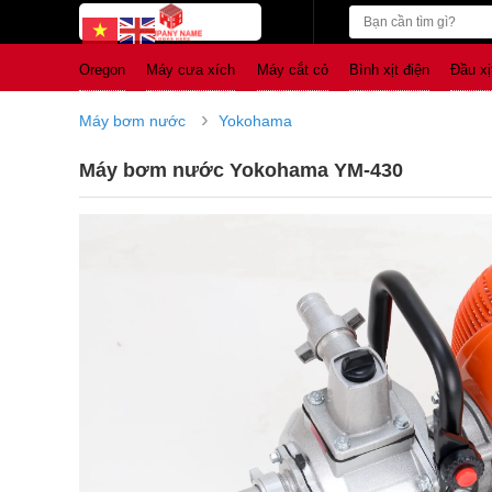
Oregon
Máy cưa xích
Máy cắt cỏ
Bình xịt điện
Đầu xị
›
Máy bơm nước
Yokohama
Máy bơm nước Yokohama YM-430