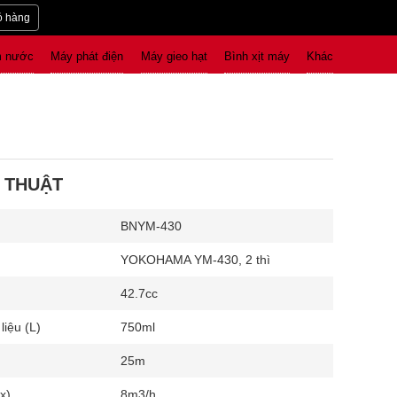
ỏ hàng
 nước
Máy phát điện
Máy gieo hạt
Bình xịt máy
Khác
 THUẬT
BNYM-430
YOKOHAMA YM-430, 2 thì
42.7cc
liệu (L)
750ml
25m
x)
8m3/h