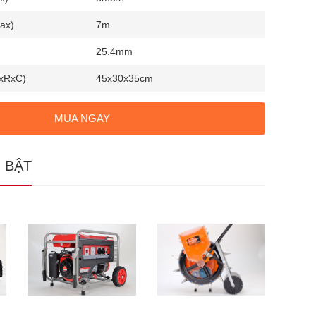
ax)
7m
25.4mm
DxRxC)
45x30x35cm
MUA NGAY
 BẬT